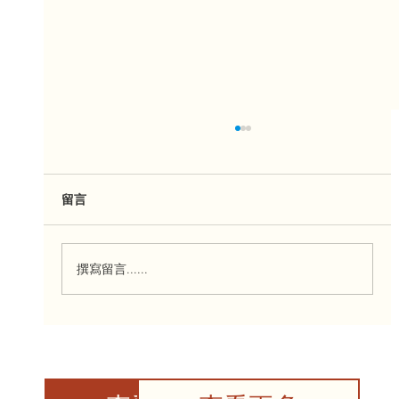
留言
撰寫留言......
来自ParticipACTION的社区挑战：我们爱
运动