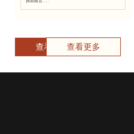
撰寫留言......
来自ParticipACTION的社区挑战：我们爱
运动
查看更多
查看更多