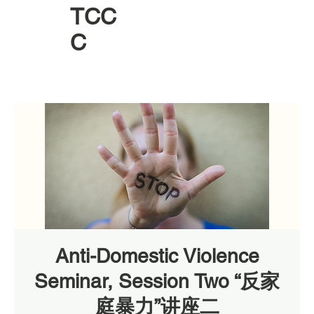
TCC
C
Anti-Domestic Violence
Seminar, Session Two “反家
庭暴力”讲座二