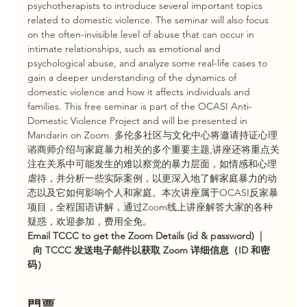
psychotherapists to introduce several important topics 
related to domestic violence. The seminar will also focus 
on the often-invisible level of abuse that can occur in 
intimate relationships, such as emotional and 
psychological abuse, and analyze some real-life cases to 
gain a deeper understanding of the dynamics of 
domestic violence and how it affects individuals and 
families. This free seminar is part of the OCASI Anti-
Domestic Violence Project and will be presented in 
Mandarin on Zoom. 多伦多社区与文化中心将邀请持证心理
谘商师介绍与家庭暴力相关的多个重要主题,讲座还将重点关
注在关系中可能发生的难以察觉的暴力层面，如情感和心理
虐待，并分析一些实际案例，以更深入地了解家庭暴力的动
态以及它如何影响个人和家庭。本次讲座属于OCASI反家暴
项目，全程国语讲解，通过Zoom线上讲座解答大家的各种
疑惑，欢迎参加，费用全免。
Email TCCC to get the Zoom Details (id & password)  | 
  向 TCCC 发送电子邮件以获取 Zoom 详细信息（ID 和密
码）
門票