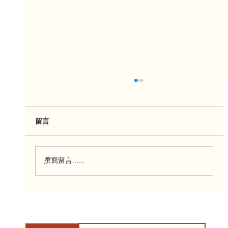
留言
撰寫留言......
来自ParticipACTION的社区挑战：我们爱
运动