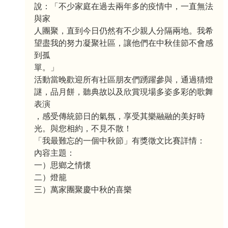
說：「不少家庭在過去兩年多的疫情中，一直無法
與家
人團聚，直到今日仍然有不少親人分隔兩地。我希
望盡我的努力凝聚社區，讓他們在中秋佳節不會感
到孤
單。」
活動當晚歡迎所有社區朋友們踴躍參與，通過猜燈
謎，品月餅，聽典故以及欣賞現場多姿多彩的歌舞
表演
，感受傳統節日的氣氛，享受其樂融融的美好時
光。與您相約，不見不散！
「我最難忘的一個中秋節」有獎徵文比賽詳情：
內容主題：
一）思鄉之情懷
二）燈籠
三）萬家團聚慶中秋的喜樂