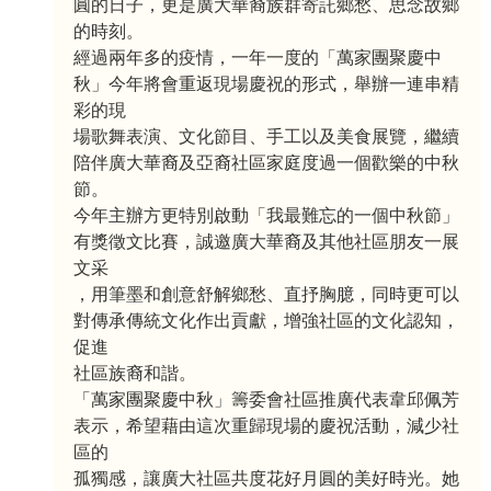
圓的日子，更是廣大華裔族群寄託鄉愁、思念故鄉
的時刻。
經過兩年多的疫情，一年一度的「萬家團聚慶中
秋」今年將會重返現場慶祝的形式，舉辦一連串精
彩的現
場歌舞表演、文化節目、手工以及美食展覽，繼續
陪伴廣大華裔及亞裔社區家庭度過一個歡樂的中秋
節。
今年主辦方更特別啟動「我最難忘的一個中秋節」
有獎徵文比賽，誠邀廣大華裔及其他社區朋友一展
文采
，用筆墨和創意舒解鄉愁、直抒胸臆，同時更可以
對傳承傳統文化作出貢獻，增強社區的文化認知，
促進
社區族裔和諧。
「萬家團聚慶中秋」籌委會社區推廣代表韋邱佩芳
表示，希望藉由這次重歸現場的慶祝活動，減少社
區的
孤獨感，讓廣大社區共度花好月圓的美好時光。她