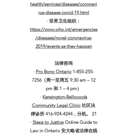
health/services/diseases/coronavi
rus-disease-covid-19.html
· 世界卫生组织：
https://www.who.int/emergencies
/diseases/novel-coronavirus-
2019/events-as-they-happen
法律咨询
·
Pro Bono Ontario
1-855-255-
7256（周一至周五 9:30 am – 12
pm 和 1 – 4 pm）
·
Kensington-Bellwoods
Community Legal Clinic
社区法
律诊所 416-924-4244，分机。 21
·
Steps to Justice
Online Guide to
Law in Ontario 安大略省法律在线