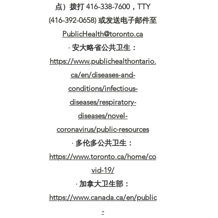
点）拨打 416-338-7600，TTY
(416-392-0658) 或发送电子邮件至
PublicHealth@toronto.ca
· 安大略省公共卫生：
https://www.publichealthontario.
ca/en/diseases-and-
conditions/infectious-
diseases/respiratory-
diseases/novel-
coronavirus/public-resources
· 多伦多公共卫生：
https://www.toronto.ca/home/co
vid-19/
· 加拿大卫生部：
https://www.canada.ca/en/public
-