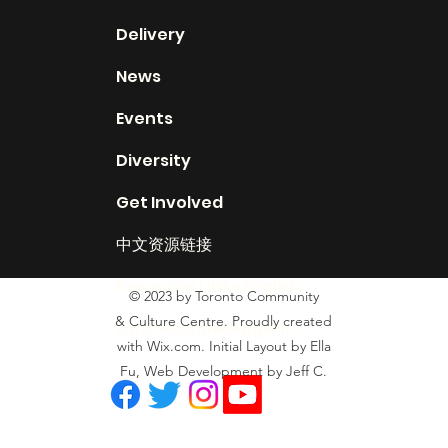
Delivery
News
Events
Diversity
Get Involved
中文资源链接
Resource Links English
© 2023 by Toronto Community
& Culture Centre. Proudly created
Land Acknowledgement
with Wix.com. Initial Layout by Ella
Fu, Web Development by Jeff C.