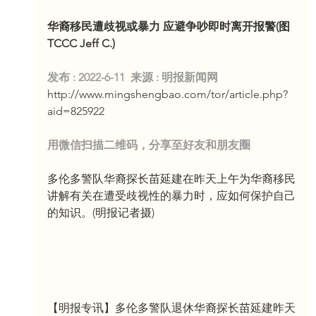
华裔移民遭歧视或暴力 应避争吵即时离开报警(图 
TCCC Jeff C.)
发布 : 2022-6-11  来源 : 明报新闻网
http://www.mingshengbao.com/tor/article.php?
aid=825922
用微信扫描二维码，分享至好友和朋友圈
多伦多警队华裔探长苗延建在昨天上午为华裔移民
讲解有关在遭受歧视性的暴力时，应如何保护自己
的知识。(明报记者摄)
【明报专讯】多伦多警队退休华裔探长苗延建昨天