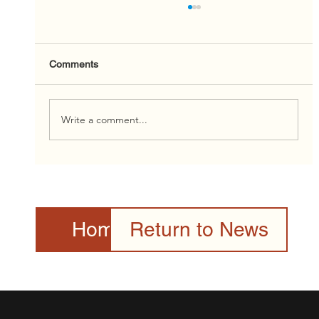
Comments
Write a comment...
2026 Canada Day Celebration Presented
by the Toronto Community & Culture
Centre Gallery
Home Page
Return to News