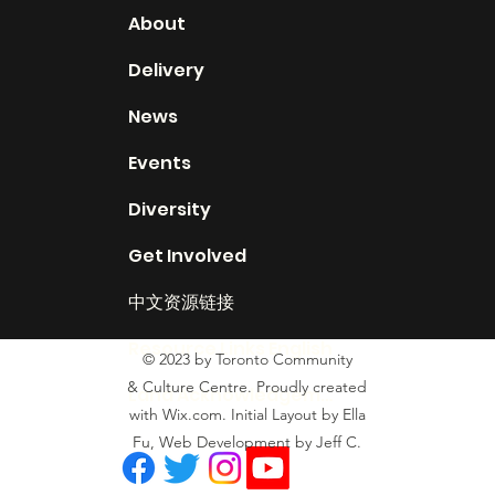
About
Delivery
News
Events
Diversity
Get Involved
中文资源链接
Resource Links English
© 2023 by Toronto Community
& Culture Centre. Proudly created
Land Acknowledgement
with Wix.com. Initial Layout by Ella
Fu, Web Development by Jeff C.